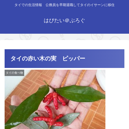
タイでの生活情報 公務員を早期退職してタイのイサーンに移住
はぴたい＠ぶろぐ
タイの赤い木の実 ピッパー
タイの食べ物