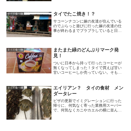
すなぜか リオ と発音しますシンハービー
ル少し高いです甘い感じがしますビア シ
ンと言いますチャン...
タイでたこ焼き！？
タイの食べ物
サコーンナコンに嫁の友達が住んでいる
のでぶらっと遊びに行った嫁の友達の仕
事が終わるまでブラブラしていると日本
人も観光客も居ないような所で珍しい店
を発見！アップにするとタイ語で”たこ焼
き”と書いてあります3種類売っていて中
身はイカ、エビ、トリ...
またまた緑のどんぶりマーク発
タイの食べ物
見！
ついに日本から持って行ったコーヒーが
無くなってしまった！タイで買えば甘い
甘いコーヒーしか売っていない。そもそ
もタイではコーヒーに練乳と砂糖を入れ
る。ブラックのコーヒーなんてほぼ飲め
ない。缶コーヒーも全部甘いし、喫茶店
エイリアン？ タイの食材 メン
タイの食べ物
でもかなり気合いを入れて...
ダータレー
ビザの更新でイミグレーションに行った
帰りに、何気なく寄った業務用スーパー
で、何気なくカニやカエルの横に並んで
売っていました。