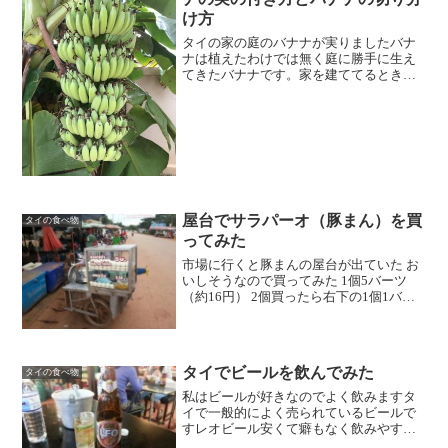
け方
タイの家の庭のバナナが実りましたバナ
ナは植えたわけでは無く庭に勝手に生え
てきたバナナです。家を建ててるときに
大きな葉っぱが生えてきたな～と思った
らバナナだったんです。日本の都会に住
んでいるとバナナがどんな風に出来るの
かあまり見ることが無いと...
屋台でサラパーオ（豚まん）を買
タイの食べ物
ってみた
市場に行くと豚まんの屋台が出ていた お
いしそうなので買ってみた 1個5バーツ
（約16円） 2個買ったら右下の1個1バー
ツの黄色い小さなやつをオマケに1個くれ
た 5バーツの豚まんがサラパーオ 1バーツ
の黄色いのがカノンジープと言うらしい
オマ...
タイでビールを飲んでみた
タイの食べ物
私はビールが好きなのでよく飲みますタ
イで一般的によく売られているビールで
すレオビール安くて癖もなく飲みやすい
ですタイ人はこのビールを好んで飲みま